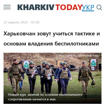
Перейти
УКР
По
к
основному
22 апреля, 2025 - 07:20
содержанию
Харьковчан зовут учиться тактике и
основам владения беспилотниками
Фото: Сергій Козлов/KHARKIV Today.
Новый курс занятий по основам национального
сопротивления начнется в мае.