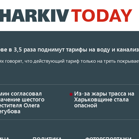
Перейти
к
основному
содержанию
ве в 3,5 раза поднимут тарифы на воду и канал
ях говорят, что действующий тариф только на треть покрывае
мин согласовал
Из-за жары трасса на
начение шестого
Харьковщине стала
стителя Олега
опасной
егубова