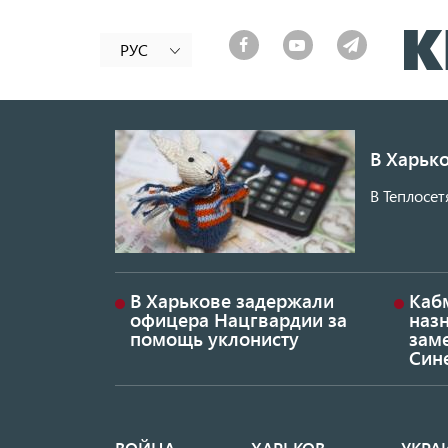
РУС
В Харько
В Теплосет
В Харькове задержали
Каб
офицера Нацгвардии за
наз
помощь уклонисту
заме
Син