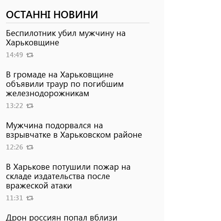
ОСТАННІ НОВИНИ
Беспилотник убил мужчину на
Харьковщине
14:49
В громаде на Харьковщине
объявили траур по погибшим
железнодорожникам
13:22
Мужчина подорвался на
взрывчатке в Харьковском районе
12:26
В Харькове потушили пожар на
складе издательства после
вражеской атаки
11:31
Дрон россиян попал вблизи