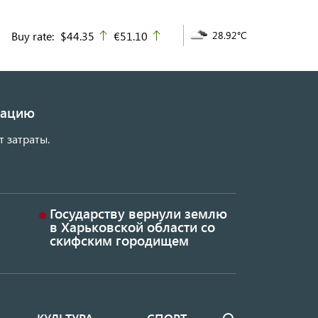
Buy rate:
$44.35
€51.10
28.92°C
up
up
изацию
т затраты.
Государству вернули землю
в Харьковской области со
скифским городищем