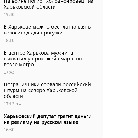
На войне погиб "холоднояровец" из
Харьковской области
19:30
В Харькове можно бесплатно взять
велосипед для прогулки
18:10
В центре Харькова мужчина
выхватил у прохожей смартфон
возле метро
17:43
Пограничники сорвали российский
штурм на севере Харьковской
области
17:13
Харьковский депутат тратит деньги
на рекламу на русском языке
16:30