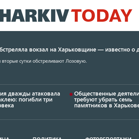
Перейти
к
основному
содержанию
обстреляла вокзал на Харьковщине — известно о
 вторые сутки обстреливают Лозовую.
сия дважды атаковала
Общественные деятел
аклею: погибли три
требуют убрать семь
овека
памятников в Харьков