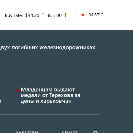
Buy rate:
$44.35
€51.00
34.87°C
up
up
 двух погибших железнодорожниках
и
Младенцам выдают
медали от Терехова за
е
деньги харьковчан