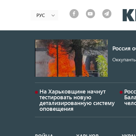
РУС
Россия 
Оккупанты
На Харьковщине начнут
Рос
тестировать новую
Бал
детализированную систему
чел
оповещения