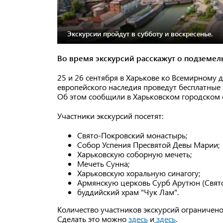
Экскурсии пройдут в субботу и воскресенье.
Во время экскурсий расскажут о подземел
25 и 26 сентября в Харькове ко Всемирному 
европейского наследия проведут бесплатные 
Об этом сообщили в Харьковском городском 
Участники экскурсий посетят:
Свято-Покровский монастырь;
Собор Успения Пресвятой Девы Марии;
Харьковскую соборную мечеть;
Мечеть Сунна;
Харьковскую хоральную синагогу;
Армянскую церковь Сурб Арутюн (Свято
буддийский храм "Чук Лам".
Количество участников экскурсий ограничено
Сделать это можно
здесь
и
здесь
.