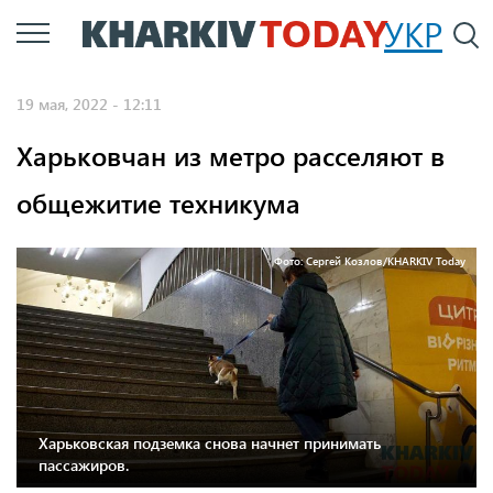
Перейти
УКР
По
к
основному
19 мая, 2022 - 12:11
содержанию
Харьковчан из метро расселяют в
общежитие техникума
Фото: Сергей Козлов/KHARKIV Today
Харьковская подземка снова начнет принимать
пассажиров.