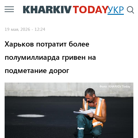
Перейти
УКР
По
к
основному
19 мая, 2026 - 12:24
содержанию
Харьков потратит более
полумиллиарда гривен на
подметание дорог
Фото: KHARKIV Today