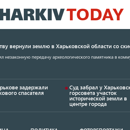
Перейти
к
основному
содержанию
ству вернули землю в Харьковской области со с
ил незаконную передачу археологического памятника в комм
арькове задержали
Суд забрал у Харьковс
кового спасателя
горсовета участок
исторической земли в
центре города