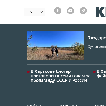
РУС
Государ
Суд отмен
В Харькове блогер
В Х
приговорен к семи годам за
фей
пропаганду СССР и России