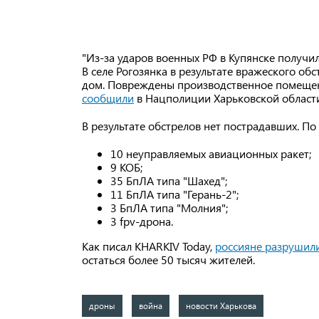
"Из-за ударов военных РФ в Купянске получи
В селе Рогозянка в результате вражеского о
дом. Повреждены производственное помещени
сообщили
в Нацполиции Харьковской области
В результате обстрелов нет пострадавших. П
10 неуправляемых авиационных ракет;
9 КОБ;
35 БпЛА типа "Шахед";
11 БпЛА типа "Герань-2";
3 БпЛА типа "Молния";
3 fpv-дрона.
Как писал KHARKIV Today,
россияне разрушили
остаться более 50 тысяч жителей.
дроны
война
новости Харькова