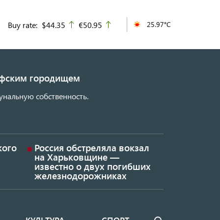
Buy rate:
$44.35
€50.95
25.97°C
up
up
кифским городищем
унальную собственность.
кого
Россия обстреляла вокзал
на Харьковщине —
известно о двух погибших
железнодорожниках