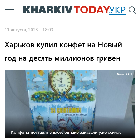
Перейти
УКР
По
к
основному
11 августа, 2023 - 18:03
содержанию
Харьков купил конфет на Новый
год на десять миллионов гривен
Фото: ХАЦ
Конфеты поставят зимой, однако заказали уже сейчас.