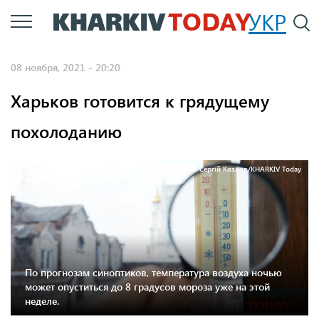
Перейти
УКР
По
к
основному
08 ноября, 2021 - 20:20
содержанию
Харьков готовится к грядущему
похолоданию
Фото: Сергій Козлов/KHARKIV Today
По прогнозам синоптиков, температура воздуха ночью
может опуститься до 8 градусов мороза уже на этой
неделе.