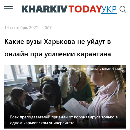
Перейти
УКР
По
к
основному
14 сентября, 2021 - 20:10
содержанию
Какие вузы Харькова не уйдут в
онлайн при усилении карантина
Фото: Константин Чегринский / KHARKIV Today
Всех преподавателей привили от коронавируса только в
одном харьковском университете.