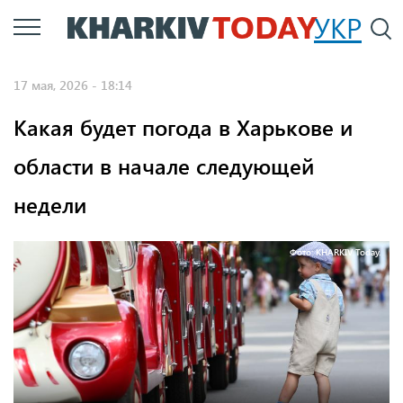
Перейти
УКР
По
к
основному
17 мая, 2026 - 18:14
содержанию
Какая будет погода в Харькове и
области в начале следующей
недели
Фото: KHARKIV Today.