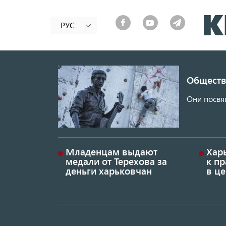
РУС
Обществ
Они посвя
Младенцам выдают
Хар
медали от Терехова за
к пр
деньги харьковчан
в це