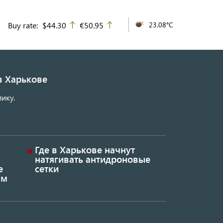
Buy rate:
$44.30
€50.95
23.08°C
up
up
в Харькове
ику.
Где в Харькове начнут
натягивать антидроновые
е
сетки
ым