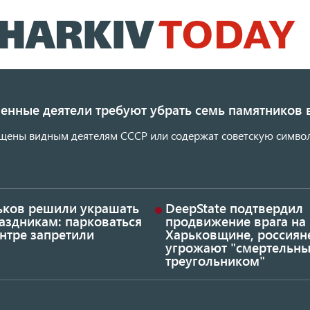
Перейти
к
основному
содержанию
енные деятели требуют убрать семь памятников 
щены видным деятелям СССР или содержат советскую символ
ьков решили украшать
DeepState подтвердил
аздникам: парковаться
продвижение врага на
нтре запретили
Харьковщине, россиян
угрожают "смертельн
треугольником"