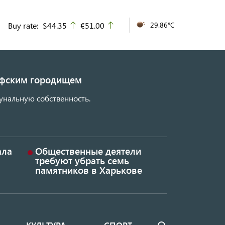
Buy rate:
$44.35
€51.00
29.86°C
up
up
кифским городищем
унальную собственность.
ала
Общественные деятели
требуют убрать семь
памятников в Харькове