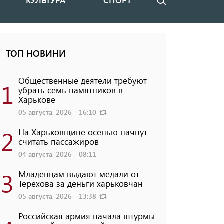
КУЛЬТУРА
СПОРТ
Поиск
ТОП НОВИНИ
Общественные деятели требуют
1
убрать семь памятников в
Харькове
05 августа, 2026 - 16:10
2
На Харьковщине осенью начнут
считать пассажиров
04 августа, 2026 - 08:11
3
Младенцам выдают медали от
Терехова за деньги харьковчан
05 августа, 2026 - 13:38
Российская армия начала штурмы