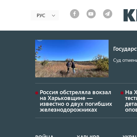
РУС
Государ
Суд отмен
Россия обстреляла вокзал
На 
на Харьковщине —
тес
известно о двух погибших
дет
железнодорожниках
опо