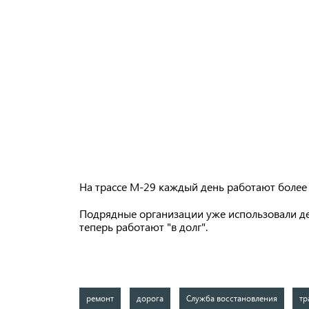
На трассе М-29 каждый день работают более
Подрядные организации уже использовали ден
теперь работают "в долг".
ремонт
дорога
Служба восстановления
тр