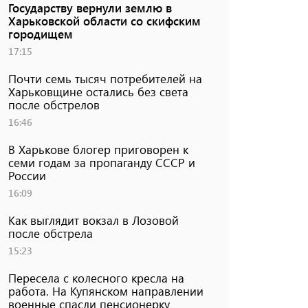
Государству вернули землю в
Харьковской области со скифским
городищем
17:15
Почти семь тысяч потребителей на
Харьковщине остались без света
после обстрелов
16:46
В Харькове блогер приговорен к
семи годам за пропаганду СССР и
России
16:09
Как выглядит вокзал в Лозовой
после обстрела
15:23
Пересела с колесного кресла на
работа. На Купянском направлении
военные спасли пенсионерку