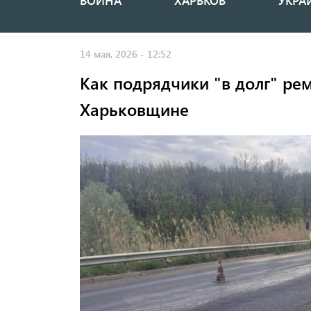
ВОЙНА
ХАРЬКОВ
УКРА
Основная
навигация
14 мая, 2026 - 12:52
Как подрядчики "в долг" ре
Харьковщине