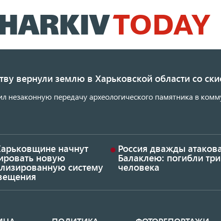
Перейти
к
основному
содержанию
ству вернули землю в Харьковской области со с
ил незаконную передачу археологического памятника в комм
Харьковщине начнут
Россия дважды атаков
тировать новую
Балаклею: погибли три
ализированную систему
человека
вещения