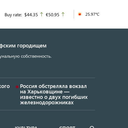
Buy rate:
$44.35
€50.95
25.97°C
up
up
кифским городищем
унальную собственность.
кого
Россия обстреляла вокзал
на Харьковщине —
известно о двух погибших
железнодорожниках