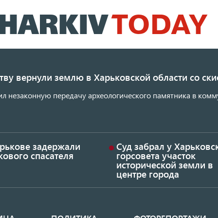
Перейти
к
основному
содержанию
ству вернули землю в Харьковской области со с
ил незаконную передачу археологического памятника в комм
арькове задержали
Суд забрал у Харьковс
кового спасателя
горсовета участок
исторической земли в
центре города