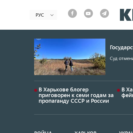
РУС
Государ
Суд отмен
В Харькове блогер
В Х
приговорен к семи годам за
фей
пропаганду СССР и России