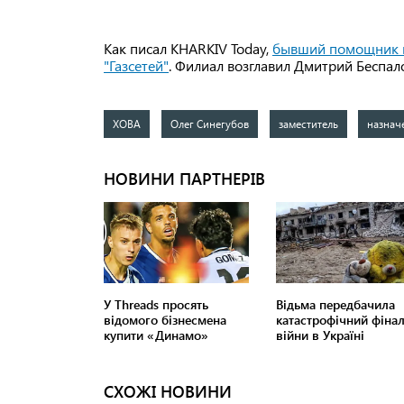
Как писал KHARKIV Today,
бывший помощник н
"Газсетей"
. Филиал возглавил Дмитрий Беспал
ХОВА
Олег Синегубов
заместитель
назнач
СХОЖІ НОВИНИ