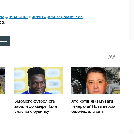
ардепа стал директором харьковских
ов.
ение