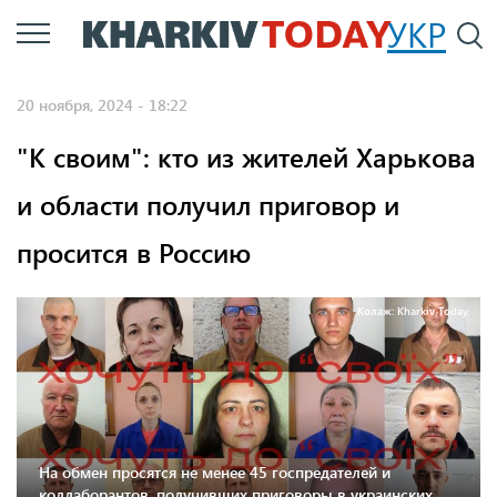
Перейти
УКР
По
к
основному
20 ноября, 2024 - 18:22
содержанию
"К своим": кто из жителей Харькова
и области получил приговор и
просится в Россию
Колаж: Kharkiv Today.
На обмен просятся не менее 45 госпредателей и
коллаборантов, получивших приговоры в украинских