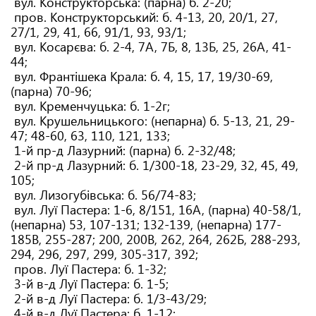
вул. Конструкторська: (парна) б. 2-20;
пров. Конструкторський: б. 4-13, 20, 20/1, 27,
27/1, 29, 41, 66, 91/1, 93, 93/1;
вул. Косарєва: б. 2-4, 7А, 7Б, 8, 13Б, 25, 26А, 41-
44;
вул. Франтішека Крала: б. 4, 15, 17, 19/30-69,
(парна) 70-96;
вул. Кременчуцька: б. 1-2г;
вул. Крушельницького: (непарна) б. 5-13, 21, 29-
47; 48-60, 63, 110, 121, 133;
1-й пр-д Лазурний: (парна) б. 2-32/48;
2-й пр-д Лазурний: б. 1/300-18, 23-29, 32, 45, 49,
105;
вул. Лизогубівська: б. 56/74-83;
вул. Луї Пастера: 1-6, 8/151, 16А, (парна) 40-58/1,
(непарна) 53, 107-131; 132-139, (непарна) 177-
185В, 255-287; 200, 200В, 262, 264, 262Б, 288-293,
294, 296, 297, 299, 305-317, 392;
пров. Луї Пастера: б. 1-32;
3-й в-д Луї Пастера: б. 1-5;
2-й в-д Луї Пастера: б. 1/3-43/29;
4-й в-д Луї Пастера: б. 1-12;