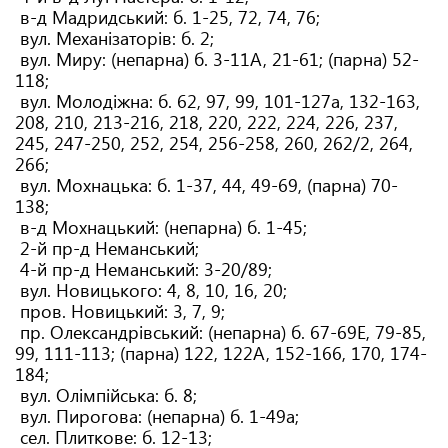
в-д Мадридський: б. 1-25, 72, 74, 76;
вул. Механізаторів: б. 2;
вул. Миру: (непарна) б. 3-11А, 21-61; (парна) 52-
118;
вул. Молодіжна: б. 62, 97, 99, 101-127а, 132-163,
208, 210, 213-216, 218, 220, 222, 224, 226, 237,
245, 247-250, 252, 254, 256-258, 260, 262/2, 264,
266;
вул. Мохнацька: б. 1-37, 44, 49-69, (парна) 70-
138;
в-д Мохнацький: (непарна) б. 1-45;
2-й пр-д Неманський;
4-й пр-д Неманський: 3-20/89;
вул. Новицького: 4, 8, 10, 16, 20;
пров. Новицький: 3, 7, 9;
пр. Олександрівський: (непарна) б. 67-69Е, 79-85,
99, 111-113; (парна) 122, 122А, 152-166, 170, 174-
184;
вул. Олімпійська: б. 8;
вул. Пирогова: (непарна) б. 1-49а;
сел. Плиткове: б. 12-13;