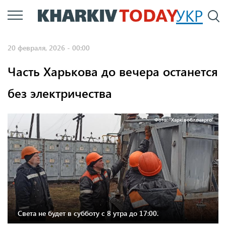
Перейти
УКР
По
к
основному
20 февраля, 2026 - 00:00
содержанию
Часть Харькова до вечера останется
без электричества
Фото: "Харківобленерго"
Света не будет в субботу с 8 утра до 17:00.