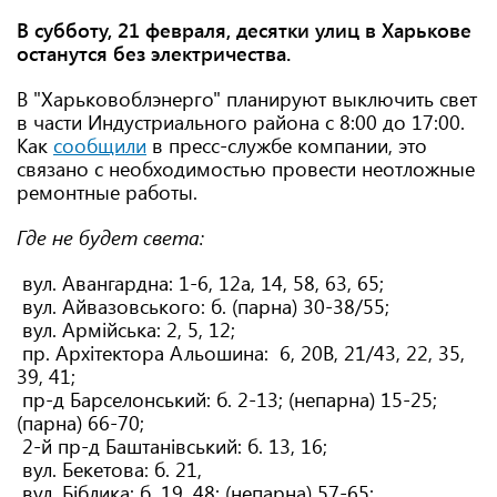
В субботу, 21 февраля, десятки улиц в Харькове
останутся без электричества.
В "Харьковоблэнерго" планируют выключить свет
в части Индустриального района с 8:00 до 17:00.
Как
сообщили
в пресс-службе компании, это
связано с необходимостью провести неотложные
ремонтные работы.
Где не будет света:
вул. Авангардна: 1-6, 12а, 14, 58, 63, 65;
вул. Айвазовського: б. (парна) 30-38/55;
вул. Армійська: 2, 5, 12;
пр. Архітектора Альошина: 6, 20В, 21/43, 22, 35,
39, 41;
пр-д Барселонський: б. 2-13; (непарна) 15-25;
(парна) 66-70;
2-й пр-д Баштанівський: б. 13, 16;
вул. Бекетова: б. 21,
вул. Біблика: б. 19, 48; (непарна) 57-65;