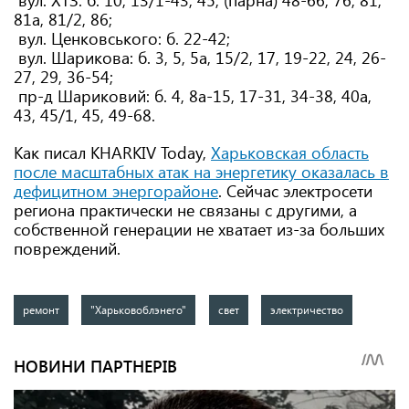
вул. ХТЗ: б. 10, 13/1-43, 45, (парна) 48-66, 76; 81,
81а, 81/2, 86;
вул. Ценковського: б. 22-42;
вул. Шарикова: б. 3, 5, 5а, 15/2, 17, 19-22, 24, 26-
27, 29, 36-54;
пр-д Шариковий: б. 4, 8а-15, 17-31, 34-38, 40а,
43, 45/1, 45, 49-68.
Как писал KHARKIV Today,
Харьковская область
после масштабных атак на энергетику оказалась в
дефицитном энергорайоне
.
Сейчас электросети
региона практически не связаны с другими, а
собственной генерации не хватает из-за больших
повреждений.
ремонт
"Харьковоблэнего"
свет
электричество