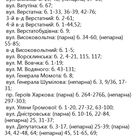
вул. Ватутіна: б. 67;
вул. Верстатна: б. 1-33, 36-39, 42-76;
3-й в-д Верстатний: б. 2-61;
4-й в-д Верстатний: б. 1-44,52;
вул. Верстатобудівна: б. 9;
вул. Високовольтна: (парна) б. 34-60, (непарна)
55-85;
в-д Високовольтний: б. 1-5;
вул. Ворсклинська: б. 2, 4-21, 115, 117;
вул. М. Вовчка: б. 1-19;
вул. М. Водяного: б. 43-131;
вул. Генерала Момота: б. 8;
вул. Генерала Шумілова: (непарна) б. 3, 9/36, 17-
31;
пр. Героїв Харкова: (парна) б. 264-276Б, (непарна)
297-303;
вул. Уляни Громової: б. 1-20, 27-32, 63-100;
вул. Дністровська: (парна) б. 10-16, 22-84,
(непарна) 25, 31-37;
вул. Депутатська: б. 3-17, (непарна) 25-39; (парна)
34, 42-48, 64; (непарна) 45, 51-65, 69;