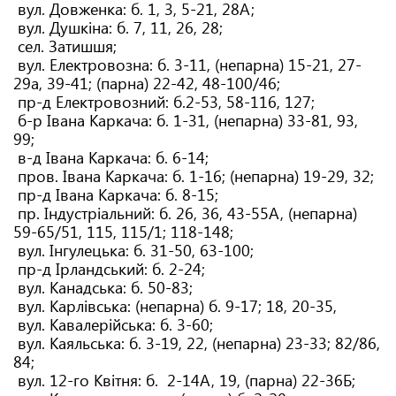
вул. Довженка: б. 1, 3, 5-21, 28А;
вул. Душкіна: б. 7, 11, 26, 28;
сел. Затишшя;
вул. Електровозна: б. 3-11, (непарна) 15-21, 27-
29а, 39-41; (парна) 22-42, 48-100/46;
пр-д Електровозний: б.2-53, 58-116, 127;
б-р Івана Каркача: б. 1-31, (непарна) 33-81, 93,
99;
в-д Івана Каркача: б. 6-14;
пров. Івана Каркача: б. 1-16; (непарна) 19-29, 32;
пр-д Івана Каркача: б. 8-15;
пр. Індустріальний: б. 26, 36, 43-55А, (непарна)
59-65/51, 115, 115/1; 118-148;
вул. Інгулецька: б. 31-50, 63-100;
пр-д Ірландський: б. 2-24;
вул. Канадська: б. 50-83;
вул. Карлівська: (непарна) б. 9-17; 18, 20-35,
вул. Кавалерійська: б. 3-60;
вул. Каяльська: б. 3-19, 22, (непарна) 23-33; 82/86,
84;
вул. 12-го Квітня: б. 2-14А, 19, (парна) 22-36Б;