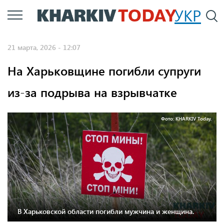
Перейти
УКР
По
к
основному
21 марта, 2026 - 12:07
содержанию
На Харьковщине погибли супруги
из-за подрыва на взрывчатке
Фото: KHARKIV Today.
В Харьковской области погибли мужчина и женщина.