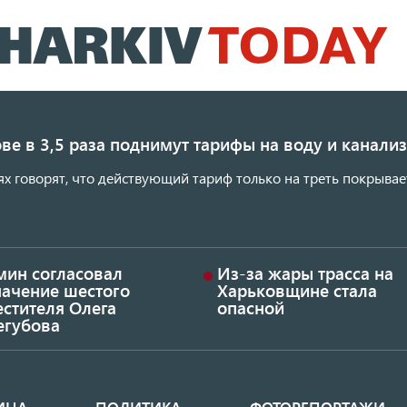
Перейти
к
основному
содержанию
ве в 3,5 раза поднимут тарифы на воду и канал
ях говорят, что действующий тариф только на треть покрывае
мин согласовал
Из-за жары трасса на
начение шестого
Харьковщине стала
стителя Олега
опасной
егубова