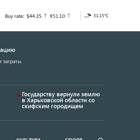
Buy rate:
$44.35
€51.10
31.15°C
up
up
изацию
т затраты.
Государству вернули землю
в Харьковской области со
скифским городищем