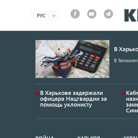
РУС
В Харько
В Теплосет
В Харькове задержали
Каб
офицера Нацгвардии за
наз
помощь уклонисту
заме
Син