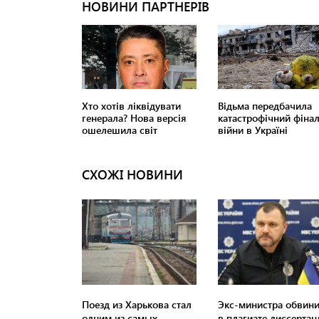
СХОЖІ НОВИНИ
Поезд из Харькова стал
Экс-министра обвин
одним из самых
в плагиате диссертац