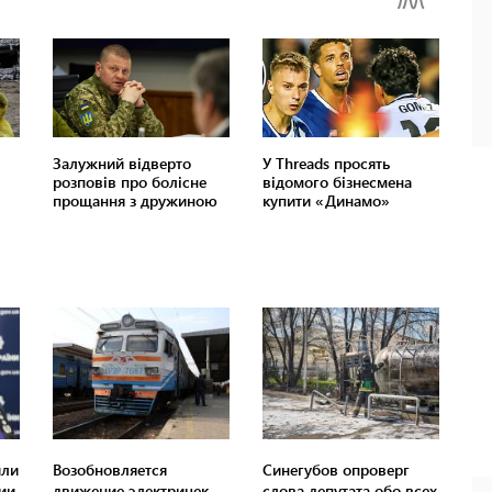
или
Возобновляется
Синегубов опроверг
ии,
движение электричек
слова депутата обо всех