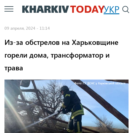
Перейти
УКР
По
к
основному
09 апреля, 2024 - 11:14
содержанию
Из-за обстрелов на Харьковщине
горели дома, трансформатор и
трава
Фото: ГУ ДСНС у Харківській області