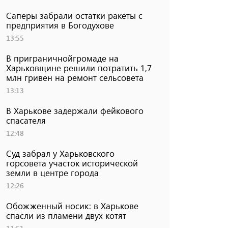
Саперы забрали остатки ракеты с
предприятия в Богодухове
13:55
В приграничнойгромаде на
Харьковщине решили потратить 1,7
млн ​​гривен на ремонт сельсовета
13:13
В Харькове задержали фейкового
спасателя
12:48
Суд забрал у Харьковского
горсовета участок исторической
земли в центре города
12:26
Обожженный носик: в Харькове
спасли из пламени двух котят