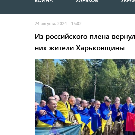
ВОЙНА
ХАРЬКОВ
УКРА
Основная
навигация
24 августа, 2024 - 15:02
Из российского плена верну
них жители Харьковщины