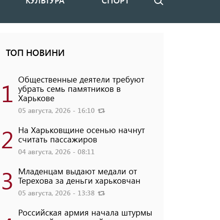
КУЛЬТУРА
СПОРТ
Поиск
ТОП НОВИНИ
Общественные деятели требуют
1
убрать семь памятников в
Харькове
05 августа, 2026 - 16:10
2
На Харьковщине осенью начнут
считать пассажиров
04 августа, 2026 - 08:11
3
Младенцам выдают медали от
Терехова за деньги харьковчан
05 августа, 2026 - 13:38
Российская армия начала штурмы