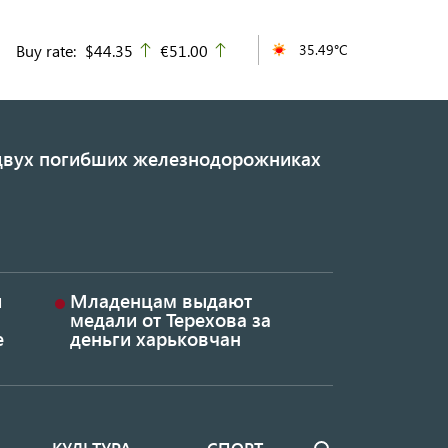
Buy rate:
$44.35
€51.00
35.49°C
up
up
 двух погибших железнодорожниках
и
Младенцам выдают
медали от Терехова за
е
деньги харьковчан