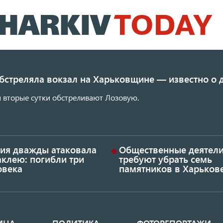
Перейти
к
основному
содержанию
обстреляла вокзал на Харьковщине — известно о
 вторые сутки обстреливают Лозовую.
сия дважды атаковала
Общественные деятел
аклею: погибли три
требуют убрать семь
овека
памятников в Харьков