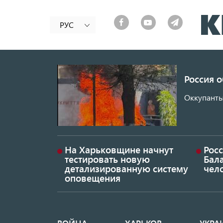
РУС
Россия 
Оккупанты
На Харьковщине начнут
Рос
тестировать новую
Бал
детализированную систему
чел
оповещения