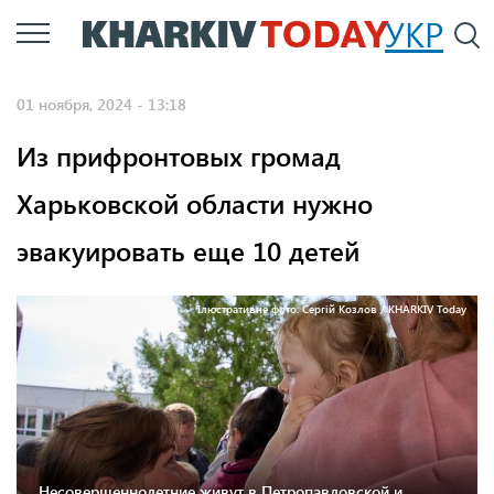
Перейти
УКР
По
к
основному
01 ноября, 2024 - 13:18
содержанию
Из прифронтовых громад
Харьковской области нужно
эвакуировать еще 10 детей
Ілюстративне фото: Сергій Козлов / KHARKIV Today
Несовершеннолетние живут в Петропавловской и