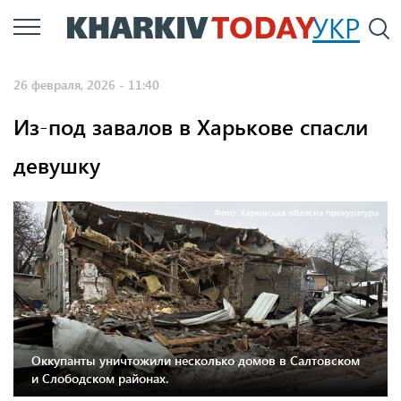
Перейти
УКР
По
к
основному
26 февраля, 2026 - 11:40
содержанию
Из-под завалов в Харькове спасли
девушку
Фото: Харківська обласна прокуратура
Оккупанты уничтожили несколько домов в Салтовском
и Слободском районах.