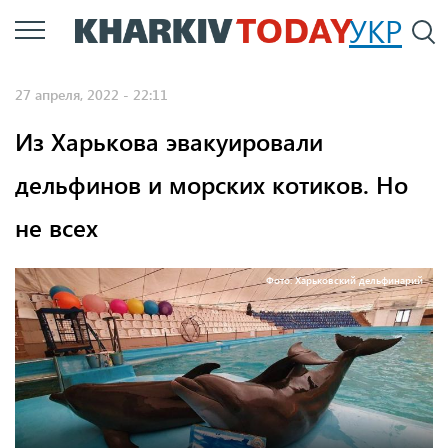
Перейти
УКР
По
к
основному
27 апреля, 2022 - 22:11
содержанию
Из Харькова эвакуировали
дельфинов и морских котиков. Но
не всех
Фото: Харьковский дельфинарий