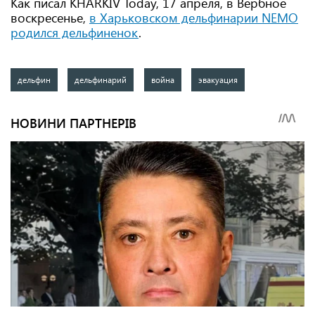
Как писал KHARKIV Today, 17 апреля, в Вербное
воскресенье,
в Харьковском дельфинарии NEMO
родился дельфиненок
.
дельфин
дельфинарий
война
эвакуация