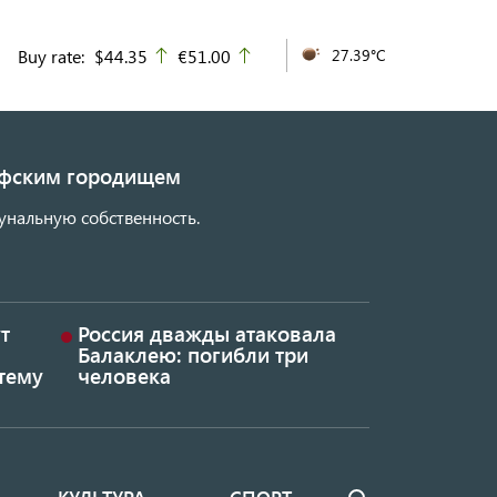
Buy rate:
$44.35
€51.00
27.39°C
up
up
кифским городищем
унальную собственность.
т
Россия дважды атаковала
Балаклею: погибли три
тему
человека