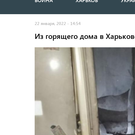
ВОЙНА
ХАРЬКОВ
УКРА
Основная
навигация
22 января, 2022 - 14:54
Из горящего дома в Харьков