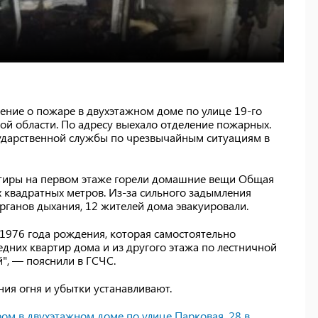
щение о пожаре в двухэтажном доме по улице 19-го
кой области. По адресу выехало отделение пожарных.
ударственной службы по чрезвычайным ситуациям в
ртиры на первом этаже горели домашние вещи Общая
 квадратных метров. Из-за сильного задымления
органов дыхания, 12 жителей дома эвакуировали.
1976 года рождения, которая самостоятельно
едних квартир дома и из другого этажа по лестничной
", — пояснили в ГСЧС.
ия огня и убытки устанавливают.
ром в двухэтажном доме по улице Парковая, 28 в