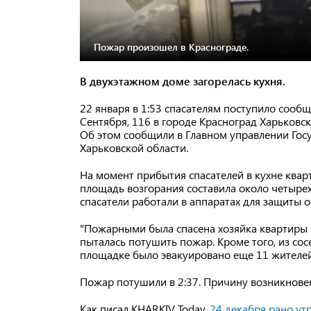
Пожар произошел в Краснограде.
В двухэтажном доме загорелась кухня.
22 января в 1:53 спасателям поступило сооб
Сентября, 116 в городе Красноград Харьковс
Об этом сообщили в Главном управлении Гос
Харьковской области.
На момент прибытия спасателей в кухне ква
площадь возгорания составила около четырех
спасатели работали в аппаратах для защиты 
"Пожарными была спасена хозяйка квартиры 
пыталась потушить пожар. Кроме того, из сос
площадке было эвакуировано еще 11 жителей
Пожар потушили в 2:37. Причину возникновен
Как писал KHARKIV Today,
24 декабря рано ут