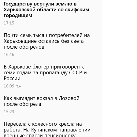
Государству вернули землю в
Харьковской области со скифским
городищем
17:15
Почти семь тысяч потребителей на
Харьковщине остались без света
после обстрелов
16:46
В Харькове блогер приговорен к
семи годам за пропаганду СССР и
России
16:09
Как выглядит вокзал в Лозовой
после обстрела
15:23
Пересела с колесного кресла на
работа. На Купянском направлении
военные спасли пенсионерку