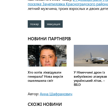
поселке Зачепиловка Красноградского райо
летний мужчина, троих взрослых и двоих дете
пожар
эвакуация
Автор:
Анна Шафранович
СХОЖІ НОВИНИ