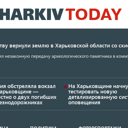
Перейти
к
основному
содержанию
ству вернули землю в Харьковской области со с
ил незаконную передачу археологического памятника в комм
ия обстреляла вокзал
На Харьковщине начну
Харьковщине —
тестировать новую
стно о двух погибших
детализированную сис
езнодорожниках
оповещения