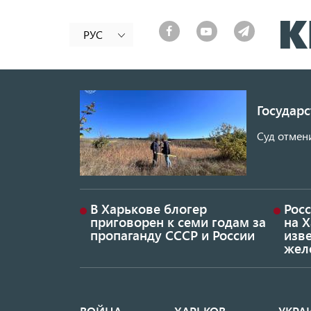
РУС
Государ
Суд отмен
В Харькове блогер
Росс
приговорен к семи годам за
на 
пропаганду СССР и России
изве
жел