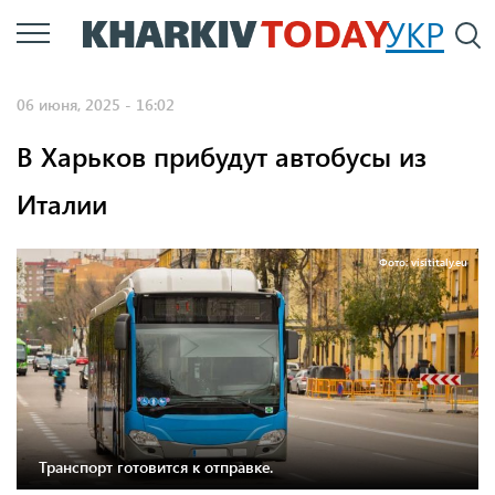
Перейти
УКР
По
к
основному
06 июня, 2025 - 16:02
содержанию
В Харьков прибудут автобусы из
Италии
Фото: visititaly.eu
Транспорт готовится к отправке.