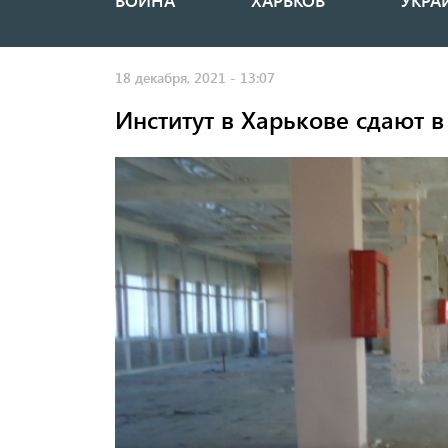
ВОЙНА
ХАРЬКОВ
УКРА
Основная
навигация
18 декабря, 2021 - 13:07
Институт в Харькове сдают в