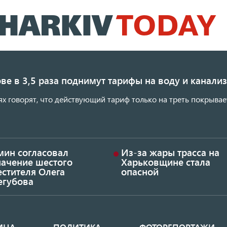
Перейти
к
основному
содержанию
ве в 3,5 раза поднимут тарифы на воду и канал
ях говорят, что действующий тариф только на треть покрывае
мин согласовал
Из-за жары трасса на
начение шестого
Харьковщине стала
стителя Олега
опасной
егубова