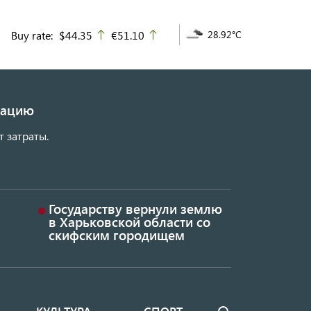
Buy rate:
$44.35
€51.10
28.92°C
up
up
изацию
т затраты.
Государству вернули землю
в Харьковской области со
скифским городищем