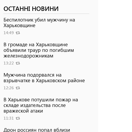
ОСТАННІ НОВИНИ
Беспилотник убил мужчину на
Харьковщине
14:49
В громаде на Харьковщине
объявили траур по погибшим
железнодорожникам
13:22
Мужчина подорвался на
взрывчатке в Харьковском районе
12:26
В Харькове потушили пожар на
складе издательства после
вражеской атаки
11:31
Дрон россиян попал вблизи