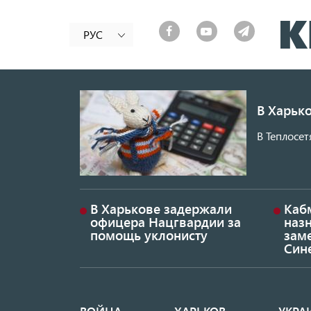
РУС
В Харько
В Теплосет
В Харькове задержали
Каб
офицера Нацгвардии за
наз
помощь уклонисту
заме
Син