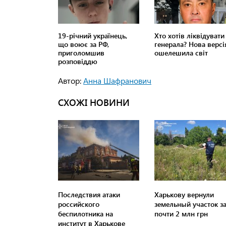
Автор:
Анна Шафранович
СХОЖІ НОВИНИ
Последствия атаки
Харькову вернули
российского
земельный участок з
беспилотника на
почти 2 млн грн
институт в Харькове