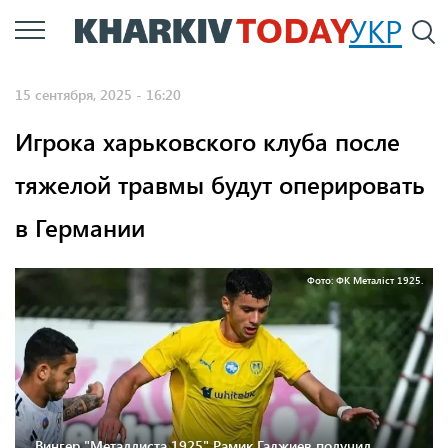
Перейти
УКР
По
к
основному
15 сентября, 2025 - 16:20
содержанию
Игрока харьковского клуба после
тяжелой травмы будут оперировать
в Германии
Фото: ФК Металіст 1925.
Вингер "Металлиста 1925" Рамик Гаджиев получил