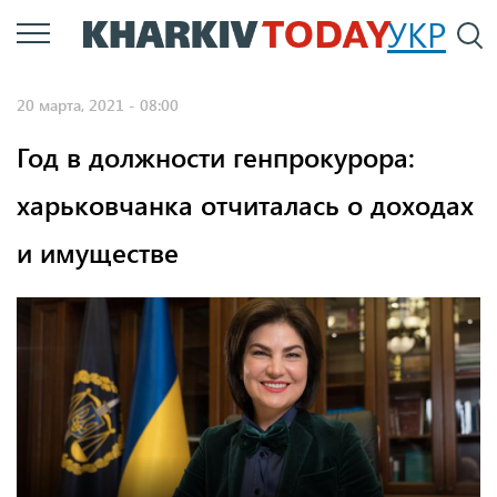
Перейти
УКР
По
к
основному
20 марта, 2021 - 08:00
содержанию
Год в должности генпрокурора:
харьковчанка отчиталась о доходах
и имуществе