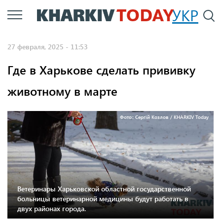
Перейти
УКР
По
к
основному
27 февраля, 2025 - 11:53
содержанию
Где в Харькове сделать прививку
животному в марте
Фото:: Сергій Козлов / KHARKIV Today
Ветеринары Харьковской областной государственной
больницы ветеринарной медицины будут работать в
двух районах города.