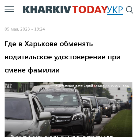
Перейти
УКР
По
к
основному
05 мая, 2023 - 19:24
содержанию
Где в Харькове обменять
водительское удостоверение при
смене фамилии
Ілюстративне фото: Сергій Козлов / KHARKIV Today
Управлять транспортом по старому водительскому