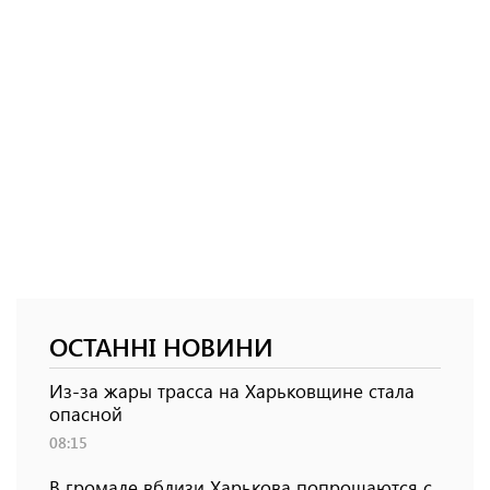
ОСТАННІ НОВИНИ
Из-за жары трасса на Харьковщине стала
опасной
08:15
В громаде вблизи Харькова попрощаются с