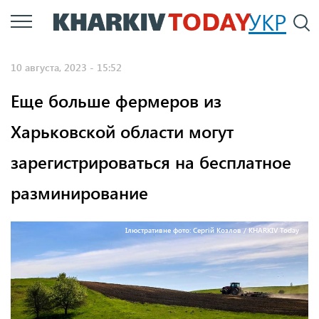
Перейти
УКР
По
к
основному
10 августа, 2023 - 15:52
содержанию
Еще больше фермеров из
Харьковской области могут
зарегистрироваться на бесплатное
разминирование
Ілюстративне фото: Сергій Козлов / KHARKIV Today