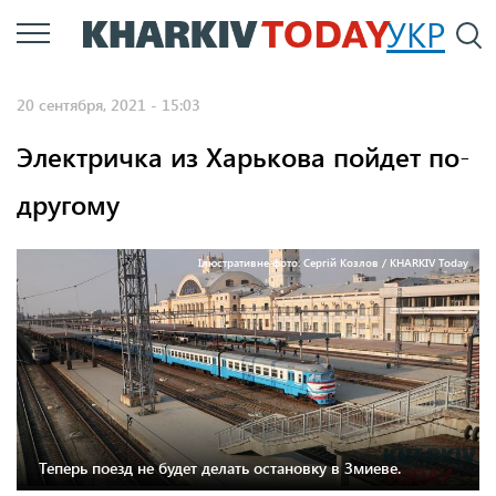
Перейти
УКР
По
к
основному
20 сентября, 2021 - 15:03
содержанию
Электричка из Харькова пойдет по-
другому
Ілюстративне фото: Сергій Козлов / KHARKIV Today
Теперь поезд не будет делать остановку в Змиеве.