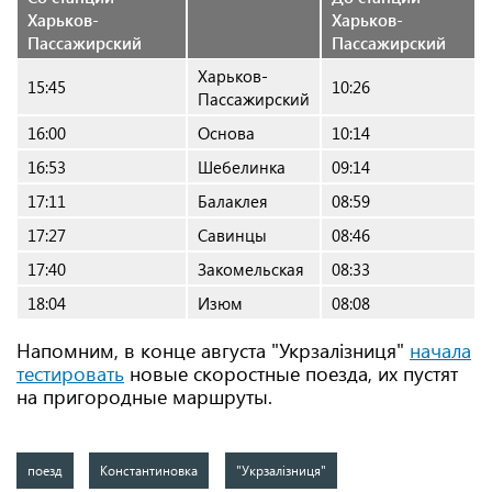
Харьков-
Харьков-
Пассажирский
Пассажирский
Харьков-
15:45
10:26
Пассажирский
16:00
Основа
10:14
16:53
Шебелинка
09:14
17:11
Балаклея
08:59
17:27
Савинцы
08:46
17:40
Закомельская
08:33
18:04
Изюм
08:08
Напомним, в конце августа "Укрзалізниця"
начала
тестировать
новые скоростные поезда, их пустят
на пригородные маршруты.
поезд
Константиновка
"Укрзалізниця"