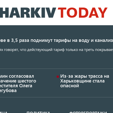
Перейти
к
основному
содержанию
ве в 3,5 раза поднимут тарифы на воду и канал
ях говорят, что действующий тариф только на треть покрывае
мин согласовал
Из-за жары трасса на
начение шестого
Харьковщине стала
стителя Олега
опасной
егубова