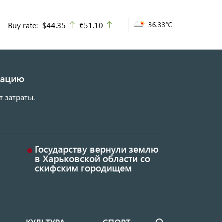
Buy rate:
$44.35
€51.10
36.33°C
up
up
изацию
т затраты.
Государству вернули землю
в Харьковской области со
скифским городищем