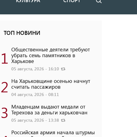
КУЛЬТУРА
СПОРТ
Поиск
ТОП НОВИНИ
Общественные деятели требуют
1
убрать семь памятников в
Харькове
05 августа, 2026 - 16:10
2
На Харьковщине осенью начнут
считать пассажиров
04 августа, 2026 - 08:11
3
Младенцам выдают медали от
Терехова за деньги харьковчан
05 августа, 2026 - 13:38
Российская армия начала штурмы