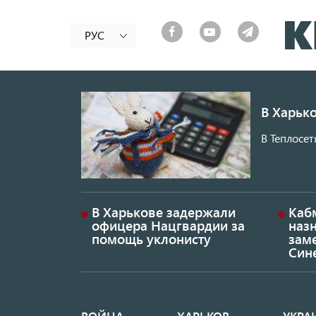
РУС
В Харько
В Теплосет
В Харькове задержали
Каб
офицера Нацгвардии за
наз
помощь уклонисту
заме
Син