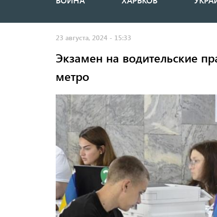
ВОЙНА
ХАРЬКОВ
УКРА
Основная
навигация
23 августа, 2024 - 15:33
Экзамен на водительские пр
метро