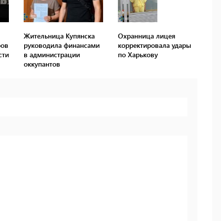
Жительница Купянска
Охранница лицея
ров
руководила финансами
корректировала удары
сти
в администрации
по Харькову
оккупантов