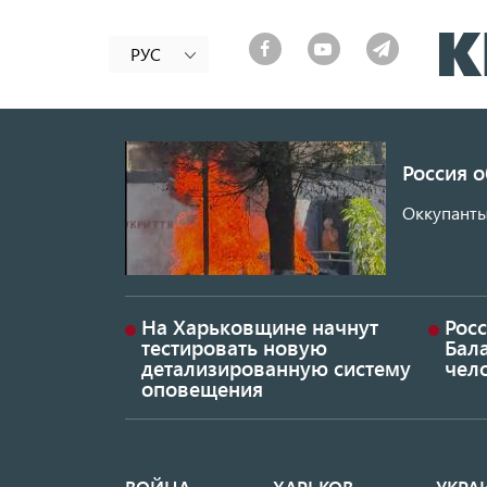
РУС
Россия 
Оккупанты
На Харьковщине начнут
Рос
тестировать новую
Бал
детализированную систему
чел
оповещения