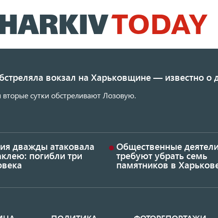
Перейти
к
основному
содержанию
обстреляла вокзал на Харьковщине — известно о
 вторые сутки обстреливают Лозовую.
сия дважды атаковала
Общественные деятел
аклею: погибли три
требуют убрать семь
овека
памятников в Харьков