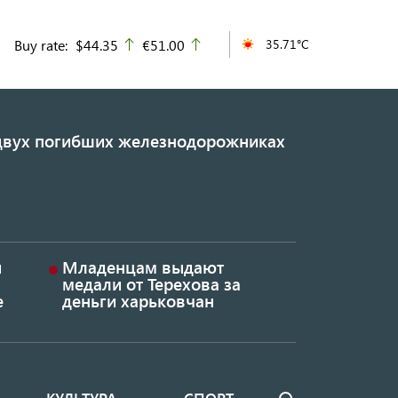
Buy rate:
$44.35
€51.00
35.71°C
up
up
 двух погибших железнодорожниках
и
Младенцам выдают
медали от Терехова за
е
деньги харьковчан