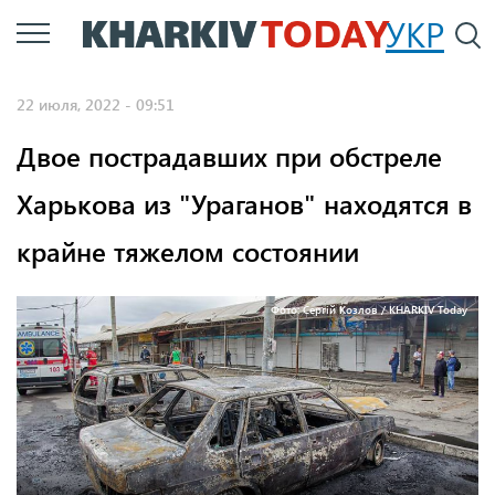
Перейти
УКР
По
к
основному
22 июля, 2022 - 09:51
содержанию
Двое пострадавших при обстреле
Харькова из "Ураганов" находятся в
крайне тяжелом состоянии
Фото: Сергій Козлов / KHARKIV Today