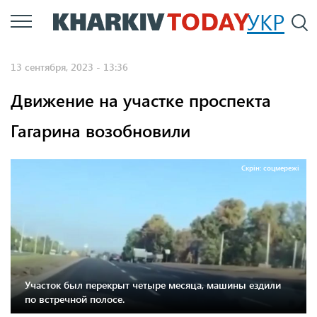
Перейти
УКР
По
к
основному
13 сентября, 2023 - 13:36
содержанию
Движение на участке проспекта
Гагарина возобновили
Скрін: соцмережі
Участок был перекрыт четыре месяца, машины ездили
по встречной полосе.