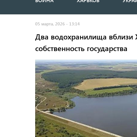
ВОЙНА
ХАРЬКОВ
УКРА
Основная
навигация
05 марта, 2026 - 13:14
Два водохранилища вблизи 
собственность государства