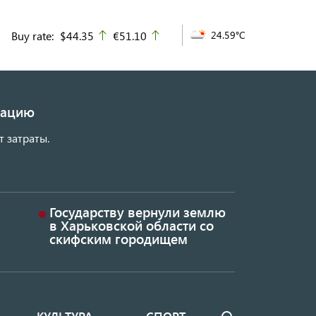
Buy rate:
$44.35
€51.10
24.59°C
up
up
изацию
т затраты.
Государству вернули землю
в Харьковской области со
скифским городищем