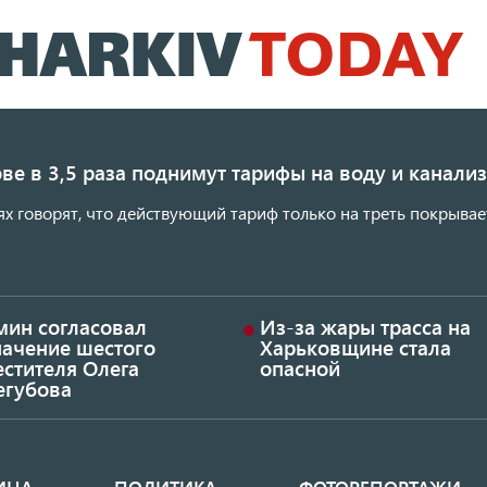
Перейти
к
основному
содержанию
ве в 3,5 раза поднимут тарифы на воду и канал
ях говорят, что действующий тариф только на треть покрывае
мин согласовал
Из-за жары трасса на
начение шестого
Харьковщине стала
стителя Олега
опасной
егубова