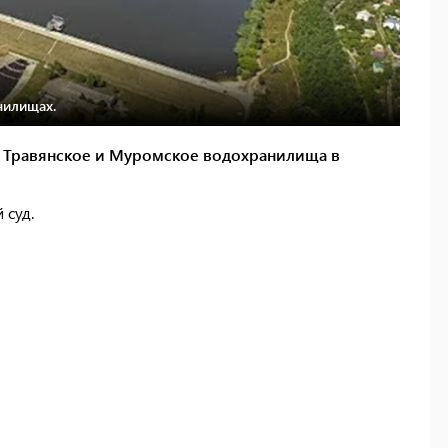
нилищах.
а Травянское и Муромское водохранилища в
 суд.