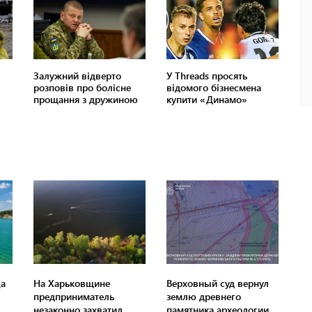
а
На Харьковщине
Верховный суд вернул
предприниматель
землю древнего
незаконно захватил
памятника археологии