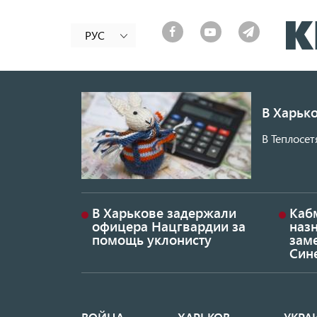
РУС
В Харько
В Теплосет
В Харькове задержали
Каб
офицера Нацгвардии за
наз
помощь уклонисту
заме
Син