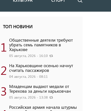
КУЛЬТУРА
СПОРТ
Поиск
ТОП НОВИНИ
Общественные деятели требуют
1
убрать семь памятников в
Харькове
05 августа, 2026 - 16:10
2
На Харьковщине осенью начнут
считать пассажиров
04 августа, 2026 - 08:11
3
Младенцам выдают медали от
Терехова за деньги харьковчан
05 августа, 2026 - 13:38
Российская армия начала штурмы