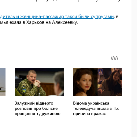
дитель и женщина-пассажир такси были супругами
, в
ья ехала в Харьков на Алексеевку.