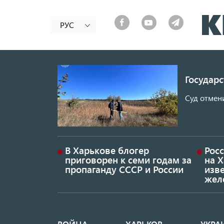
РУС
Государ
Суд отмен
В Харькове блогер
Росс
приговорен к семи годам за
на 
пропаганду СССР и России
изве
жел