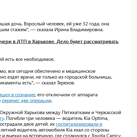
ршая дочь. Взрослый человек, ей уже 32 года, она
льшим стажем", — сказала Ирина Владимировна.
очери в ДТП в Харькове. Дело будет рассматривать
ей есть все необходимое.
имо, все сегодня обеспечено и медицинское
но ездят врачи, не только из городской больницы,
каменты есть", — сказал Терехов.
ишел в сознание
, его отключили от аппарата
н
перенес две операции
.
а Окружной Харькова между Пятихатками и Черкасской
ry
. Погибли три человека — водитель Kia Optima,
острадали двое детей, их
госпитализировали в
4-летний водитель автомобиля Kia ехал со стороны
и выехал на встречную, где столкнулся с Toyota Camry