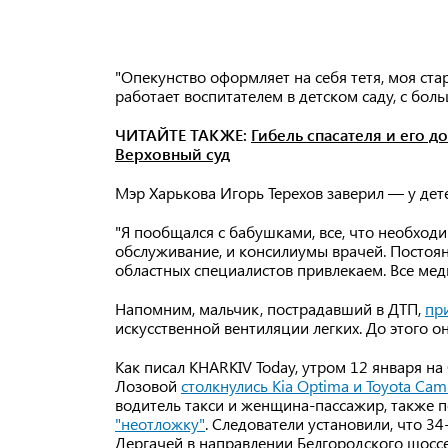
"Опекунство оформляет на себя тетя, моя ста
работает воспитателем в детском саду, с бо
ЧИТАЙТЕ ТАКЖЕ:
Гибель спасателя и его д
Верховный суд
Мэр Харькова Игорь Терехов заверил — у дет
"Я пообщался с бабушками, все, что необход
обслуживание, и консилиумы врачей. Постоян
областных специалистов привлекаем. Все меди
Напомним, мальчик, пострадавший в ДТП,
пр
искусственной вентиляции легких. До этого о
Как писал KHARKIV Today, утром 12 января н
Лозовой
столкнулись Kia Optima и Toyota Cam
водитель такси и женщина-пассажир, также п
"неотложку"
. Следователи установили, что 3
Дергачей в направлении Белгородского шоссе 