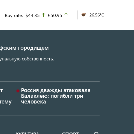
Buy rate:
$44.35
€50.95
26.56°C
up
up
кифским городищем
унальную собственность.
т
Россия дважды атаковала
Балаклею: погибли три
тему
человека