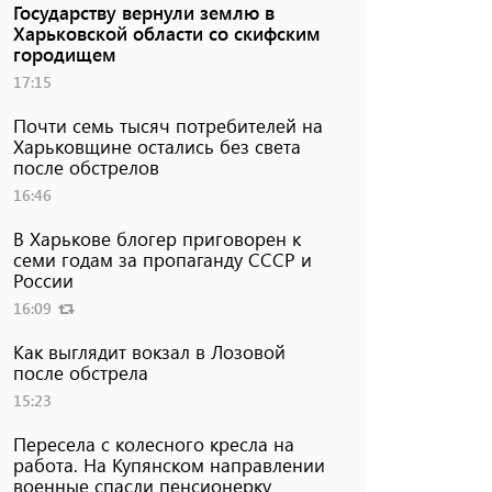
Государству вернули землю в
Харьковской области со скифским
городищем
17:15
Почти семь тысяч потребителей на
Харьковщине остались без света
после обстрелов
16:46
В Харькове блогер приговорен к
семи годам за пропаганду СССР и
России
16:09
Как выглядит вокзал в Лозовой
после обстрела
15:23
Пересела с колесного кресла на
работа. На Купянском направлении
военные спасли пенсионерку