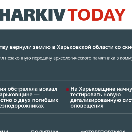
Перейти
к
основному
содержанию
ству вернули землю в Харьковской области со с
ил незаконную передачу археологического памятника в комм
ия обстреляла вокзал
На Харьковщине начну
Харьковщине —
тестировать новую
стно о двух погибших
детализированную сис
езнодорожниках
оповещения