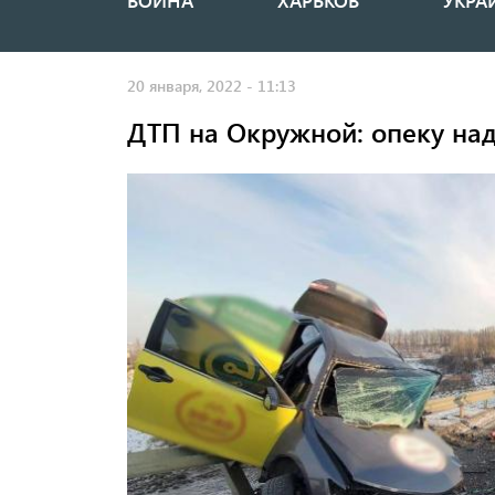
ВОЙНА
ХАРЬКОВ
УКРА
Основная
навигация
20 января, 2022 - 11:13
ДТП на Окружной: опеку над