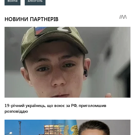
война
алкоголь