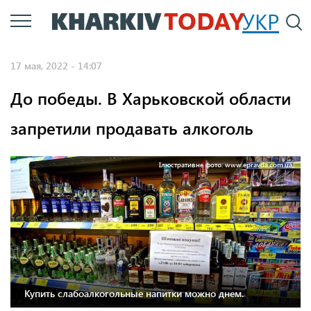
Перейти
УКР
По
к
основному
17 мая, 2022 - 14:07
содержанию
До победы. В Харьковской области
запретили продавать алкоголь
Ілюстративне фото: www.epravda.com.ua.
Купить слабоалкогольные напитки можно днем.