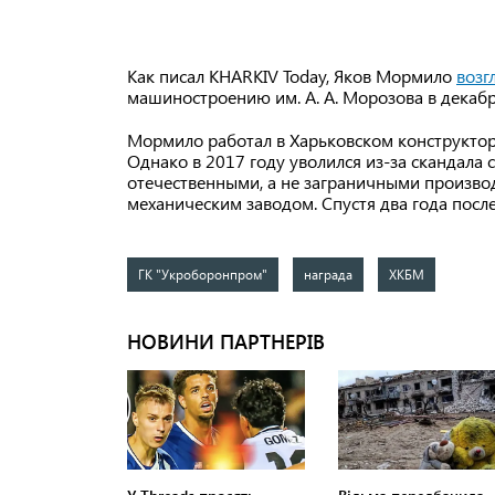
Как писал KHARKIV Today, Яков Мормило
возг
машиностроению им. А. А. Морозова в декабр
Мормило работал в Харьковском конструкторс
Однако в 2017 году уволился из-за скандала 
отечественными, а не заграничными производ
механическим заводом. Спустя два года посл
ГК "Укроборонпром"
награда
ХКБМ