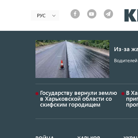
РУС
Из-за ж
Водителей 
Государству вернули землю
В Х
в Харьковской области со
приг
скифским городищем
проп