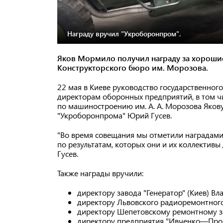
Награду вручил "Укроборонпром".
Яков Мормило получил награду за хорошие
Конструкторского бюро им. Морозова.
22 мая в Киеве руководство государственно
директорам оборонных предприятий, в том ч
по машиностроению им. А. А. Морозова Яков
"Укроборонпрома" Юрий Гусев.
"Во время совещания мы отметили наградам
по результатам, которых они и их коллективы
Гусев.
Также награды вручили:
директору завода "Генератор" (Киев) В
директору Львовского радиоремонтного
директору Шепетовскому ремонтному за
директору предприятия "Ивченко—Прогр