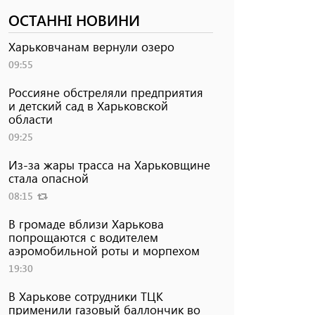
ОСТАННІ НОВИНИ
Харьковчанам вернули озеро
09:55
Россияне обстреляли предприятия
и детский сад в Харьковской
области
09:25
Из-за жары трасса на Харьковщине
стала опасной
08:15
В громаде вблизи Харькова
попрощаются с водителем
аэромобильной роты и морпехом
19:30
В Харькове сотрудники ТЦК
применили газовый баллончик во