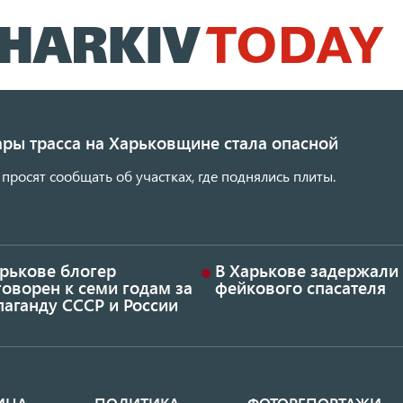
Перейти
к
основному
содержанию
ары трасса на Харьковщине стала опасной
просят сообщать об участках, где поднялись плиты.
арькове блогер
В Харькове задержали
оворен к семи годам за
фейкового спасателя
аганду СССР и России