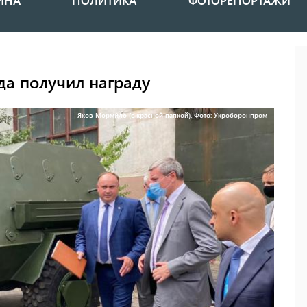
ИНА
ПОЛИТИКА
ФОТОРЕПОРТАЖИ
да получил награду
Яков Мормило (с красной папкой). Фото: Укроборонпром