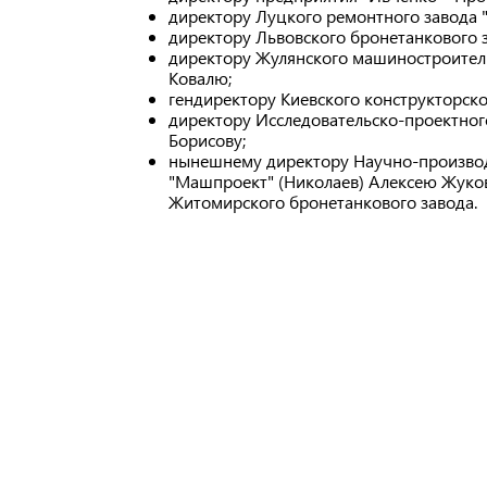
директору Луцкого ремонтного завода 
директору Львовского бронетанкового 
директору Жулянского машиностроитель
Ковалю;
гендиректору Киевского конструкторско
директору Исследовательско-проектног
Борисову;
нынешнему директору Научно-производ
"Машпроект" (Николаев) Алексею Жуков
Житомирского бронетанкового завода.