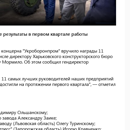
 результаты в первом квартале работы
го концерна "Укроборонпром" вручило награды 11
исле директору Харьковского конструкторского бюро
у Мормило. Об этом сообщил гендиректор
и 11 самых лучших руководителей наших предприятий
 достигли на протяжении первого квартала", — отметил
ладимиру Ольшанскому;
 завода Александру Заике;
воду (Львовская область) Олегу Туринскому;
есс" (Запорожская область) Игорю Кравченко;