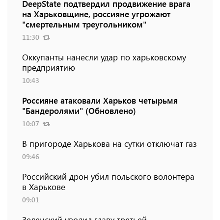
DeepState подтвердил продвижение врага
на Харьковщине, россияне угрожают
"смертельным треугольником"
11:30
Оккупанты нанесли удар по харьковскому
предприятию
10:43
Россияне атаковали Харьков четырьмя
"Бандеролями" (Обновлено)
10:07
В пригороде Харькова на сутки отключат газ
09:46
Российский дрон убил польского волонтера
в Харькове
09:01
Зеленский уволил главу третьей