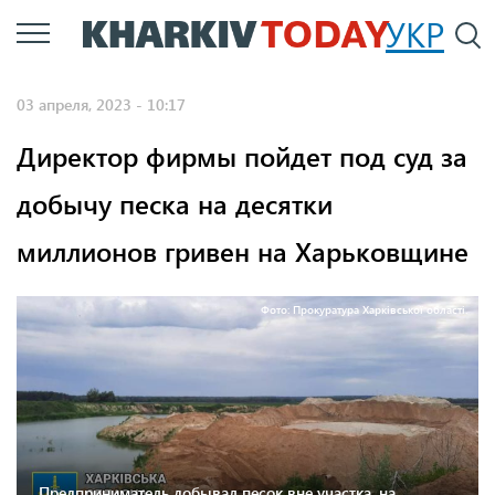
Перейти
УКР
По
к
основному
03 апреля, 2023 - 10:17
содержанию
Директор фирмы пойдет под суд за
добычу песка на десятки
миллионов гривен на Харьковщине
Фото: Прокуратура Харківської області.
Предприниматель добывал песок вне участка, на