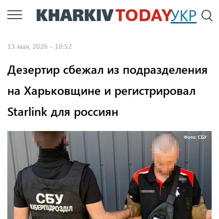
Перейти
УКР
По
к
основному
13 мая, 2026 - 10:52
содержанию
Дезертир сбежал из подразделения
на Харьковщине и регистрировал
Starlink для россиян
Фото: СБУ