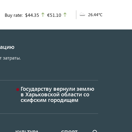
Buy rate:
$44.35
€51.10
26.44°C
up
up
изацию
т затраты.
Государству вернули землю
в Харьковской области со
скифским городищем