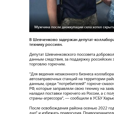
Мужчина после деоккупации села хотел скрытьс
В Шевченково задержан депутат-коллабор
технику россиян.
Депутат Шевченковского поссовета добровол
данным следствия, за поддержку российских 
торговлю горючим.
"Для ведения незаконного бизнеса коллабора
автозаправочных станций на территории ра
данным, среди "потребителей" горюче-смаз
РФ, которые заправляли свою технику на зах
наладил поставки горючего из России, а с п
страны-агрессора", — сообщили в УСБУ Харьк
После освобождения района осенью 2022 года
дно" и избежать правосудия. Правоохранител