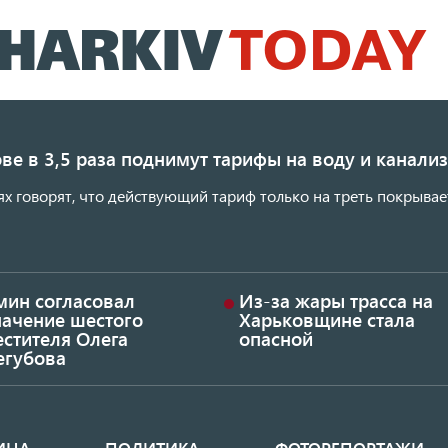
Перейти
к
основному
содержанию
ве в 3,5 раза поднимут тарифы на воду и канал
ях говорят, что действующий тариф только на треть покрывае
мин согласовал
Из-за жары трасса на
начение шестого
Харьковщине стала
стителя Олега
опасной
егубова