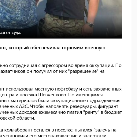
я от суда.
ант, который обеспечивал горючим военную
ьно сотрудничал с агрессором во время оккупации. По
захватчиков он получил от них "разрешение" на
нт использовал местную нефтебазу и сеть захваченных
йцентра и поселка Шевченково. По имеющимся
очных материалов были оккупационные подразделения
ваченных АЗС. Чтобы наполнять резервуары, фигурант
олученных доходов ежемесячно платил "ренту" в бюджет
овской области.
 коллаборант остался в поселке, пытался "залечь на
и установили его местонахождение и задержали.