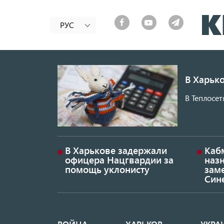
РУС
В Харько
В Теплосет
В Харькове задержали
Каб
офицера Нацгвардии за
наз
помощь уклонисту
заме
Син