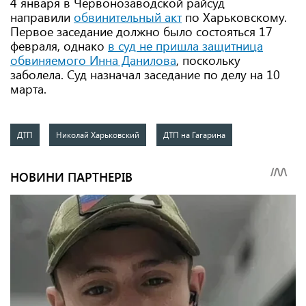
4 января в Червонозаводской райсуд
направили
обвинительный акт
по Харьковскому.
Первое заседание должно было состояться 17
февраля, однако
в суд не пришла защитница
обвиняемого Инна Данилова
, поскольку
заболела. Суд назначал заседание по делу на 10
марта.
ДТП
Николай Харьковский
ДТП на Гагарина