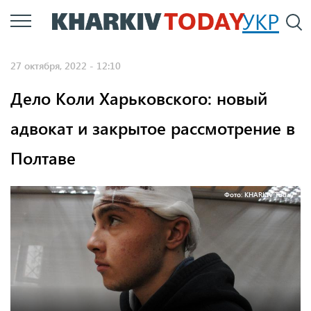
Перейти
УКР
По
к
основному
27 октября, 2022 - 12:10
содержанию
Дело Коли Харьковского: новый
адвокат и закрытое рассмотрение в
Полтаве
Фото: KHARKIV Today