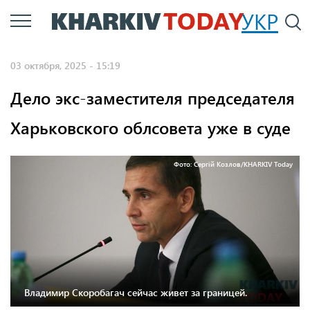
Перейти
УКР
По
к
основному
03 октября, 2025 - 15:19
содержанию
Дело экс-заместителя председателя
Харьковского облсовета уже в суде
Фото: Сергій Козлов/KHARKIV Today
Владимир Скоробагач сейчас живет за границей.