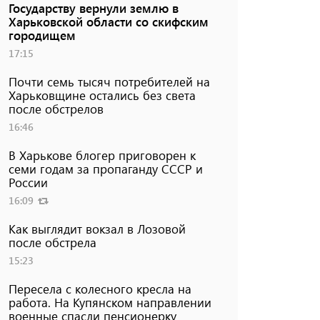
Государству вернули землю в
Харьковской области со скифским
городищем
17:15
Почти семь тысяч потребителей на
Харьковщине остались без света
после обстрелов
16:46
В Харькове блогер приговорен к
семи годам за пропаганду СССР и
России
16:09
Как выглядит вокзал в Лозовой
после обстрела
15:23
Пересела с колесного кресла на
работа. На Купянском направлении
военные спасли пенсионерку