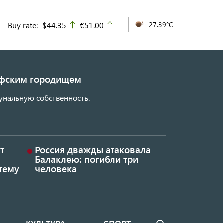
Buy rate:
$44.35
€51.00
27.39°C
up
up
кифским городищем
унальную собственность.
т
Россия дважды атаковала
Балаклею: погибли три
тему
человека