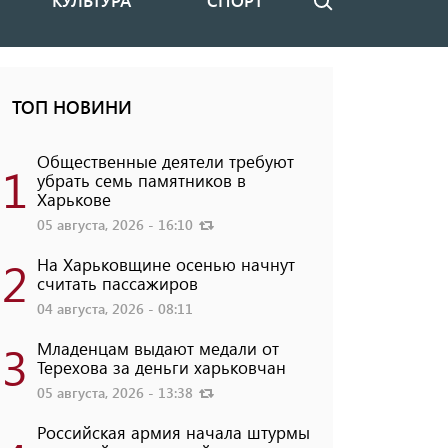
КУЛЬТУРА
СПОРТ
Поиск
ТОП НОВИНИ
Общественные деятели требуют
1
убрать семь памятников в
Харькове
05 августа, 2026 - 16:10
2
На Харьковщине осенью начнут
считать пассажиров
04 августа, 2026 - 08:11
3
Младенцам выдают медали от
Терехова за деньги харьковчан
05 августа, 2026 - 13:38
Российская армия начала штурмы