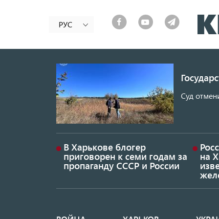
РУС
Государ
Суд отмен
В Харькове блогер
Росс
приговорен к семи годам за
на 
пропаганду СССР и России
изве
жел