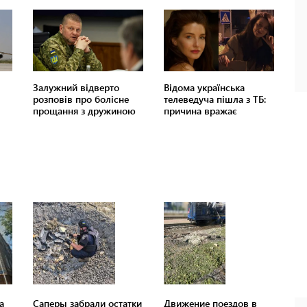
а
Саперы забрали остатки
Движение поездов в