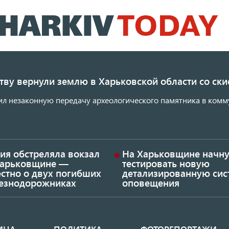
Перейти
к
основному
содержанию
ству вернули землю в Харьковской области со с
ил незаконную передачу археологического памятника в комм
ия обстреляла вокзал
На Харьковщине начну
Харьковщине —
тестировать новую
стно о двух погибших
детализированную сис
езнодорожниках
оповещения