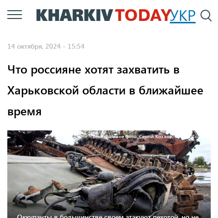
Перейти
УКР
По
к
основному
14 октября, 2024 - 15:54
содержанию
Что россияне хотят захватить в
Харьковской области в ближайшее
время
Ілюстративне фото: Сергій Козлов/Kharkiv Today.
Оккупанты в большинстве своем атакуют пехотой, но не