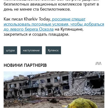
безпилотных авиационных комплексов тратит в
день не менее ста беспилотников.
Как писал Kharkiv Today,
россияне спешат
использовать погодные условия, чтобы добраться
до левого берега Оскола
на Купянщине,
закрепиться и создать плацдарм.
штурм
наступление
Купянск