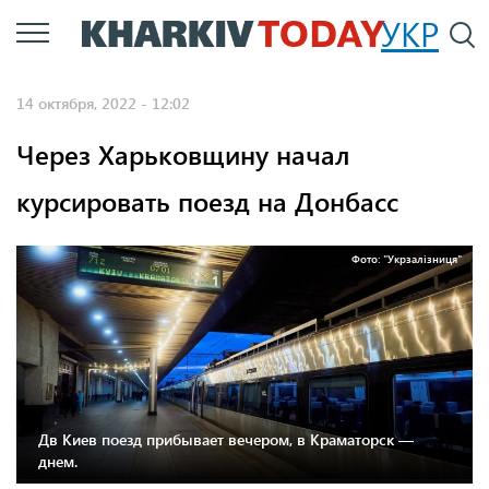
Перейти
УКР
По
к
основному
14 октября, 2022 - 12:02
содержанию
Через Харьковщину начал
курсировать поезд на Донбасс
Фото: "Укрзалізниця"
Дв Киев поезд прибывает вечером, в Краматорск —
днем.