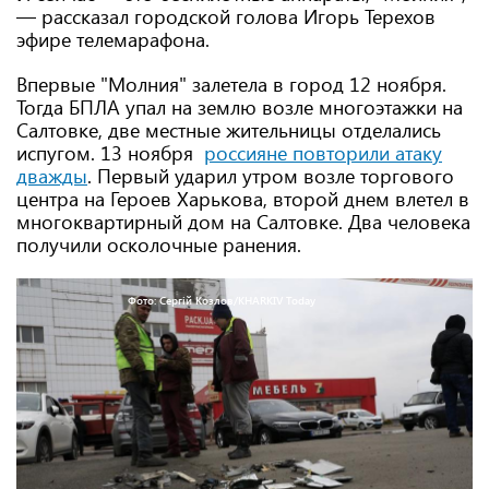
— рассказал городской голова Игорь Терехов
эфире телемарафона.
Впервые "Молния" залетела в город 12 ноября.
Тогда БПЛА упал на землю возле многоэтажки на
Салтовке, две местные жительницы отделались
испугом. 13 ноября
россияне повторили атаку
дважды
. Первый ударил утром возле торгового
центра на Героев Харькова, второй днем ​​влетел в
многоквартирный дом на Салтовке. Два человека
получили осколочные ранения.
Фото: Сергій Козлов/KHARKIV Today