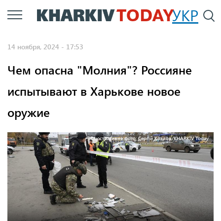
Перейти
УКР
По
к
основному
14 ноября, 2024 - 17:53
содержанию
Чем опасна "Молния"? Россияне
испытывают в Харькове новое
оружие
Ілюстративне фото: Сергій Козлов/KHARKIV Today