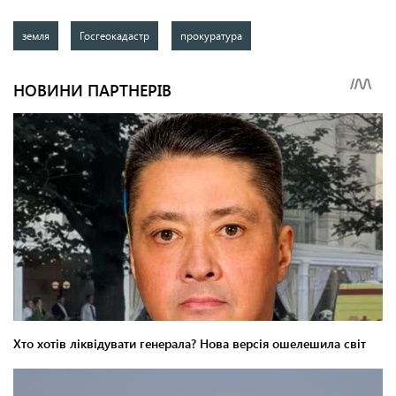
земля
Госгеокадастр
прокуратура