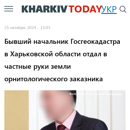
Перейти
УКР
По
к
основному
25 октября, 2024 - 15:03
содержанию
Бывший начальник Госгеокадастра
в Харьковской области отдал в
частные руки земли
орнитологического заказника
Фото: Харківська обласна прокуратура